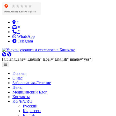
Skip
#
to
#
content
#
WhatsApp
Telegram
[glt language="English" label="English" image="yes"]
Главная
О нас
Заболевания-Лечение
Цены
Медицинский Блог
Контакты
KG/EN/RU
Русский
Кыргызча
English