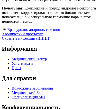
Почему мы:
Комплексный подход андролога-сексолога
позволяет скорректировать не только биологические
показатели, но и сексуальную гармонию пары в этот
непростой период.
Врач уролог, андролог, сексолог
Post
Хронический простатит
Скрытые инфекции (ИППП)
navigation
Информация
Медицинский Центр
Услуги врача
Цены
Для справки
Возможные заболевания
Медицинский Блог
Специализация МЦ
Конфиденциальность