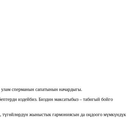
 улам сперманын сапатынын начардыгы.
ептерди издейбиз. Биздин максатыбыз – табигый бойго
ес, түгөйлөрдүн жыныстык гармониясын да оңдоого мүмкүндүк