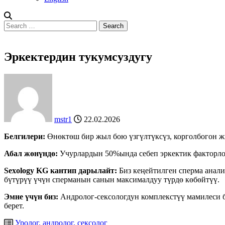
Search
for:
Эркектердин тукумсуздугу
mstr1
22.02.2026
Белгилери:
Өнөктөш бир жыл бою үзгүлтүксүз, корголбогон ж
Абал жөнүндө:
Учурлардын 50%ында себеп эркектик факторло
Sexology KG кантип дарылайт:
Биз кеңейтилген сперма анали
бүтүрүү үчүн сперманын санын максималдуу түрдө көбөйтүү.
Эмне үчүн биз:
Андролог-сексологдун комплекстүү мамилеси б
берет.
Уролог, андролог, сексолог