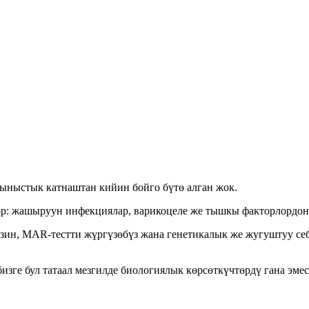
ыныстык катнаштан кийин бойго бүтө алган жок.
р: жашыруун инфекциялар, варикоцеле же тышкы факторлордон
зин, MAR-тестти жүргүзөбүз жана генетикалык же жугуштуу себ
изге бул татаал мезгилде биологиялык көрсөткүчтөрдү гана эм