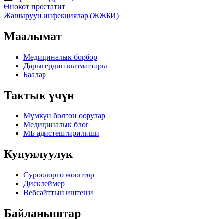
Post
Өнөкөт простатит
Жашыруун инфекциялар (ЖЖБИ)
navigation
Маалымат
Медициналык борбор
Дарыгердин кызматтары
Баалар
Тактык үчүн
Мүмкүн болгон оорулар
Медициналык блог
МБ адистештирилиши
Купуялуулук
Суроолорго жооптор
Дисклеймер
Вебсайттын иштеши
Байланыштар