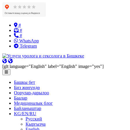
Skip
#
to
#
content
#
WhatsApp
Telegram
[glt language="English" label="English" image="yes"]
Башкы бет
Биз жөнүндө
Оорулар-дарылоо
Баалар
Медициналык блог
Байланыштар
KG/EN/RU
Русский
Кыргызча
English