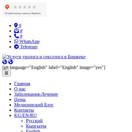
Skip
#
to
#
content
#
WhatsApp
Telegram
[glt language="English" label="English" image="yes"]
Главная
О нас
Заболевания-Лечение
Цены
Медицинский Блог
Контакты
KG/EN/RU
Русский
Кыргызча
English