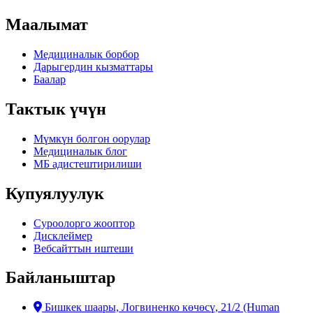
Маалымат
Медициналык борбор
Дарыгердин кызматтары
Баалар
Тактык үчүн
Мүмкүн болгон оорулар
Медициналык блог
МБ адистештирилиши
Купуялуулук
Суроолорго жооптор
Дисклеймер
Вебсайттын иштеши
Байланыштар
Бишкек шаары, Логвиненко көчөсү, 21/2 (Human