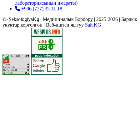
лабораториясынын имараты)
+996 (777) 35 11 18
©«SeksologiyaKg» Медициналык Борбору | 2025-2026 | Бардык
укуктар корголгон | Веб-иштеп чыгуу
Sait.KG