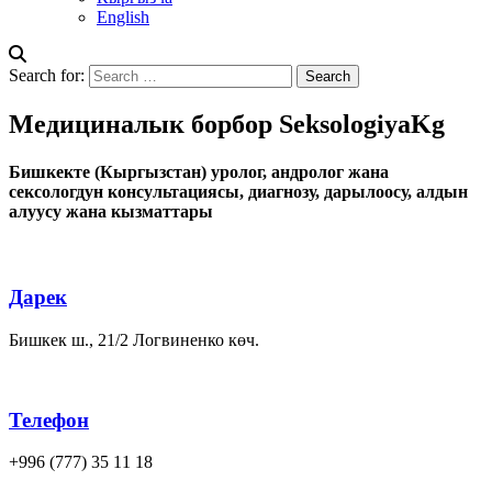
English
Search for:
Медициналык борбор
Seksologiya
Kg
Бишкекте (Кыргызстан) уролог, андролог жана
сексологдун консультациясы, диагнозу, дарылоосу, алдын
алуусу жана кызматтары
Дарек
Бишкек ш., 21/2 Логвиненко көч.
Телефон
‪+996 (777) 35 11 18