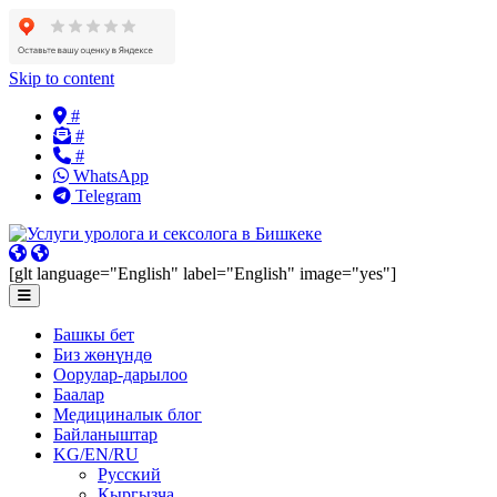
Skip to content
#
#
#
WhatsApp
Telegram
[glt language="English" label="English" image="yes"]
Башкы бет
Биз жөнүндө
Оорулар-дарылоо
Баалар
Медициналык блог
Байланыштар
KG/EN/RU
Русский
Кыргызча