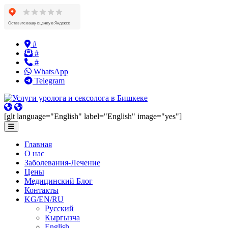
Skip
#
to
#
content
#
WhatsApp
Telegram
[glt language="English" label="English" image="yes"]
Главная
О нас
Заболевания-Лечение
Цены
Медицинский Блог
Контакты
KG/EN/RU
Русский
Кыргызча
English