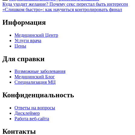
Post
Куда уходит желание? Почему секс перестал быть интересен
«Слишком быстро»: как научиться контролировать финал
navigation
Информация
Медицинский Центр
Услуги врача
Цены
Для справки
Возможные заболевания
Медицинский Блог
Специализация МЦ
Конфиденциальность
Ответы на вопросы
Дисклеймер
Работа веб-сайта
Контакты