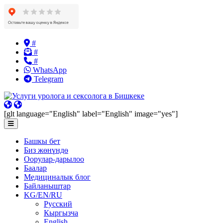
Skip
#
to
#
content
#
WhatsApp
Telegram
[glt language="English" label="English" image="yes"]
Башкы бет
Биз жөнүндө
Оорулар-дарылоо
Баалар
Медициналык блог
Байланыштар
KG/EN/RU
Русский
Кыргызча
English