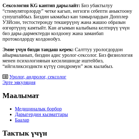
Сексология KG кантип дарылайт:
Биз убактылуу
“стимуляторлорду” четке кагып, негизги себепти аныктоону
сунуштайбыз. Биздин ыкмабыз кан тамырлардын Допплер
УЗИсин, ​​тестостеронду текшерүүнү жана жашоо образын
өзгөртүүнү камтыйт. Кан агымын калыбына келтирүү үчүн
биз дары-дармектерди колдоону жана заманбап
протоколдорду колдонобуз.
Эмне үчүн бизди тандаш керек:
Салттуу урологдордон
айырмаланып, биздин адис уролог-сексолог. Биз физиология
менен психологиянын кесилишинде иштейбиз,
“ийгиликсиздикти күтүү синдромун” жок кылабыз.
Уролог, андролог, сексолог
Post
Эрте эякуляция
navigation
Маалымат
Медициналык борбор
Дарыгердин кызматтары
Баалар
Тактык үчүн