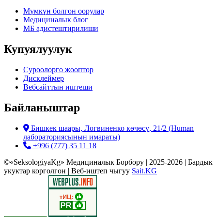
Мүмкүн болгон оорулар
Медициналык блог
МБ адистештирилиши
Купуялуулук
Суроолорго жооптор
Дисклеймер
Вебсайттын иштеши
Байланыштар
Бишкек шаары, Логвиненко көчөсү, 21/2 (Human
лабораториясынын имараты)
+996 (777) 35 11 18
©«SeksologiyaKg» Медициналык Борбору | 2025-2026 | Бардык
укуктар корголгон | Веб-иштеп чыгуу
Sait.KG