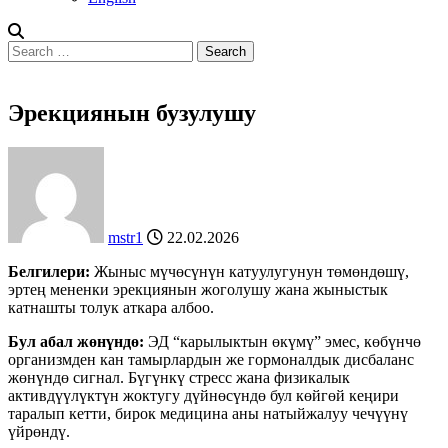
Search
for:
Эрекциянын бузулушу
mstr1
22.02.2026
Белгилери:
Жыныс мүчөсүнүн катуулугунун төмөндөшү,
эртең мененки эрекциянын жоголушу жана жыныстык
катнашты толук аткара албоо.
Бул абал жөнүндө:
ЭД “карылыктын өкүмү” эмес, көбүнчө
организмден кан тамырлардын же гормоналдык дисбаланс
жөнүндө сигнал. Бүгүнкү стресс жана физикалык
активдүүлүктүн жоктугу дүйнөсүндө бул көйгөй кеңири
таралып кетти, бирок медицина аны натыйжалуу чечүүнү
үйрөндү.