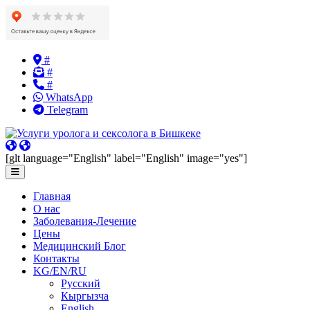
Skip
#
to
#
content
#
WhatsApp
Telegram
[glt language="English" label="English" image="yes"]
Главная
О нас
Заболевания-Лечение
Цены
Медицинский Блог
Контакты
KG/EN/RU
Русский
Кыргызча
English