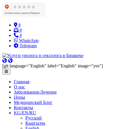
Skip
#
to
#
content
#
WhatsApp
Telegram
[glt language="English" label="English" image="yes"]
Главная
О нас
Заболевания-Лечение
Цены
Медицинский Блог
Контакты
KG/EN/RU
Русский
Кыргызча
English